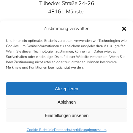
Tilbecker Straße 24-26
48161 Münster
Tel.: 0251 - 98 62 32 50
Zustimmung verwalten
Mail:
gesamtschule-west@stadt-muenster.de
Um Ihnen ein optimales Erlebnis zu bieten, verwenden wir Technologien wie
Cookies, um Geräteinformationen zu speichern und/oder darauf zuzugreifen.
Wenn Sie diesen Technologien zustimmen, können wir Daten wie das
Surfverhalten oder eindeutige IDs auf dieser Website verarbeiten. Wenn Sie
Ihrer Zustimmung nicht erteilen oder zurückziehen, können bestimmte
Merkmale und Funktionen beeinträchtigt werden.
Instagram
Akzeptieren
Impressum
Datenschutzerklärung
Ablehnen
Cookie-Richtlinien
Einstellungen ansehen
©
2026
Gesamtschule Münster-West
/ erstellt durch:
wissing |
medienwerkstatt.de
Cookie-Richtlinie
Datenschutzerklärung
Impressum