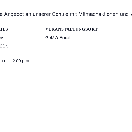
tige Angebot an unserer Schule mit Mitmachaktionen und 
ILS
VERANSTALTUNGSORT
m:
GeMW Roxel
r 17
 a.m. - 2:00 p.m.