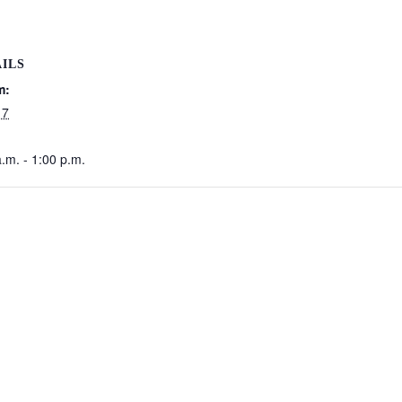
ILS
m:
17
.m. - 1:00 p.m.