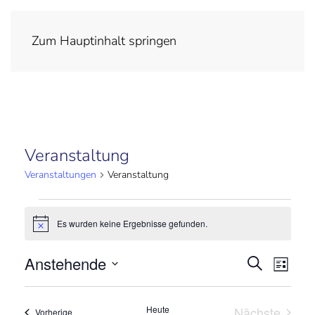
Zum Hauptinhalt springen
Veranstaltung
Veranstaltungen
Veranstaltung
Veranstaltungen
Es wurden keine Ergebnisse gefunden.
Hinweis
Anstehende
Veran
Suche
Ver
Liste
Datum
Suche
Ans
wählen.
Heute
Nächste
Veranstaltungen
Vorherige